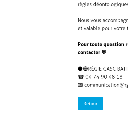
règles déontologiques
Nous vous accompagno
et valable pour votre 
Pour toute question 
contacter 💬
⚫🔵RÉGIE GASC BATT
☎ 04 74 90 48 18
📧 communication@r
Retour