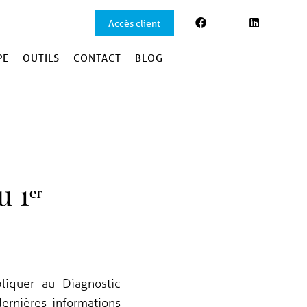
Accès client
PE
OUTILS
CONTACT
BLOG
 1ᵉʳ
liquer au Diagnostic
rnières informations