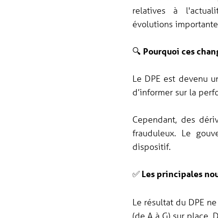
relatives à l'actua
évolutions importante
🔍
Pourquoi ces chan
Le DPE est devenu un
d’informer sur la perf
Cependant, des dérive
frauduleux. Le gouv
dispositif.
✅
Les principales no
Le résultat du DPE ne
(de A à G) sur place. 