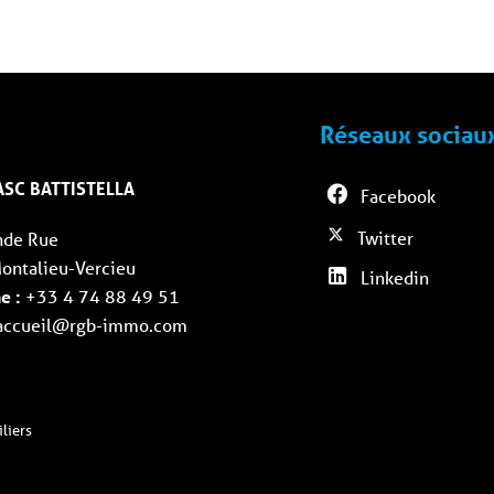
Réseaux sociau
ASC BATTISTELLA
Facebook
Twitter
nde Rue
ontalieu-Vercieu
Linkedin
e :
+33 4 74 88 49 51
ccueil@rgb-immo.com
liers