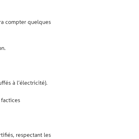
udra compter quelques
on.
s à l’électricité).
 factices
ifiés, respectant les